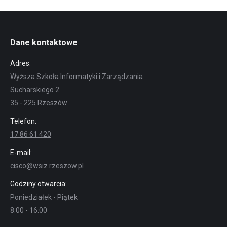
Dane kontaktowe
Adres:
Wyższa Szkoła Informatyki i Zarządzania
Sucharskiego 2
35 - 225 Rzeszów
Telefon:
17 86 61 420
E-mail:
cisco@wsiz.rzeszow.pl
Godziny otwarcia:
Poniedziałek - Piątek
8:00 - 16:00