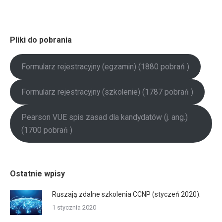
Pliki do pobrania
Formularz rejestracyjny (egzamin) (1880 pobrań )
Formularz rejestracyjny (szkolenie) (1787 pobrań )
Pearson VUE spis zasad dla kandydatów (j. ang.)
(1700 pobrań )
Ostatnie wpisy
Ruszają zdalne szkolenia CCNP (styczeń 2020).
1 stycznia 2020