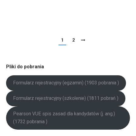
zawiera zajęcia ukierunkowane pod zdobycie
konkretnej praktycznej wiedzy, oraz…
1
2
Pliki do pobrania
Formularz rejestracyjny (egzamin) (1903 pobrania )
Formularz rejestracyjny (szkolenie) (1811 pobrań )
Pearson VUE spis zasad dla kandydatów (j. ang.)
(1732 pobrania )