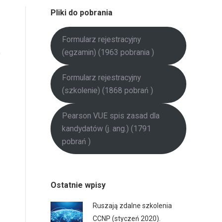
Pliki do pobrania
Formularz rejestracyjny
(egzamin) (1963 pobrania )
Formularz rejestracyjny
(szkolenie) (1868 pobrań )
Pearson VUE spis zasad dla
kandydatów (j. ang.) (1791
pobrań )
Ostatnie wpisy
Ruszają zdalne szkolenia
CCNP (styczeń 2020).