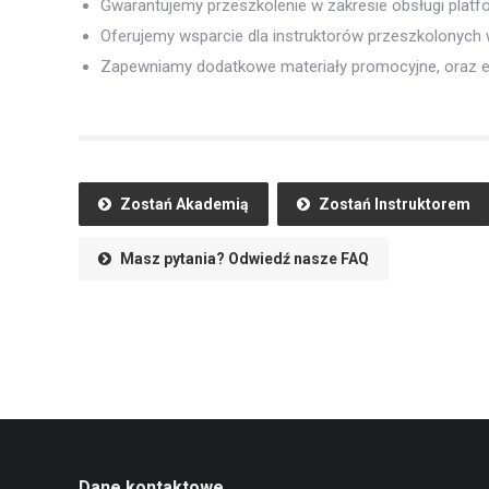
Gwarantujemy przeszkolenie w zakresie obsługi platfo
Oferujemy wsparcie dla instruktorów przeszkolonyc
Zapewniamy dodatkowe materiały promocyjne, oraz 
Zostań Akademią
Zostań Instruktorem
Masz pytania? Odwiedź nasze FAQ
Dane kontaktowe