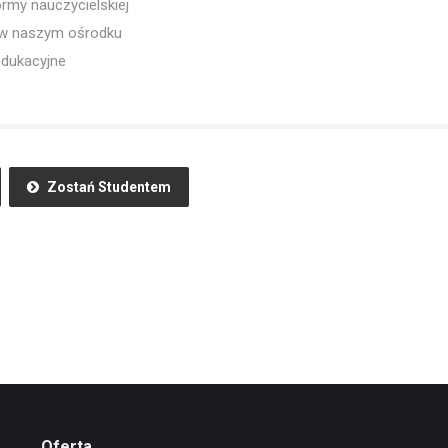
rmy nauczycielskiej
h w naszym ośrodku
edukacyjne
Zostań Studentem
Oferta