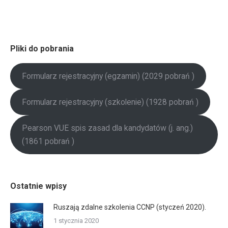
Pliki do pobrania
Formularz rejestracyjny (egzamin) (2029 pobrań )
Formularz rejestracyjny (szkolenie) (1928 pobrań )
Pearson VUE spis zasad dla kandydatów (j. ang.)
(1861 pobrań )
Ostatnie wpisy
Ruszają zdalne szkolenia CCNP (styczeń 2020).
1 stycznia 2020